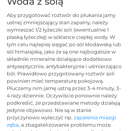
Woda z solą
Aby przygotować roztwór do płukania jamy
ustnej zmniejszający stan zapalny, należy
wymieszać 1/2 łyżeczki soli (ewentualnie 1
płaską łyżeczkę) w szklance ciepłej wody. W
tym celu najlepiej sięgać po sól kłodawską lub
sól himalajską, jako że są one najbogatsze w
składniki mineralne działające dodatkowo
antyseptycznie, antybakteryjnie i uśmierzająco
ból. Prawidłowo przygotowany roztwór soli
powinien mieć temperaturę pokojową.
Płuczemy nim jamę ustną przez 3-4 minuty, 3-
4 razy dziennie. Oczywiście ponownie należy
podkreślić, że przedstawiane metody działają
jedynie objawowo. Nie są w stanie
przyczynowo wyleczyć np.
zapalenia miazgi
zęba
, a zbagatelizowanie problemu może