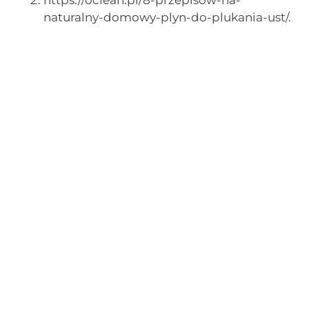
https://oclean.pl/8-przepisow-na-
naturalny-domowy-plyn-do-plukania-ust/.