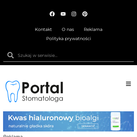
Kontakt
O nas
Reklama
Polityka prywatności
Anatom
Fizjolog
Ortodo
Reklama