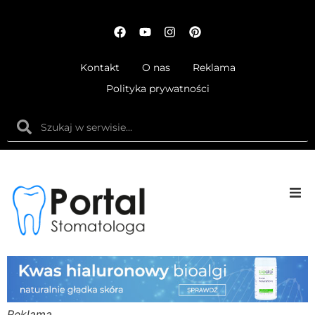
Kontakt
O nas
Reklama
Polityka prywatności
Anatom
Fizjolog
Ortodo
Reklama