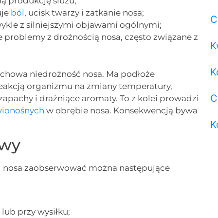
ą produkcję śluzu;
uje
ból
, ucisk twarzy i zatkanie nosa;
C
wykle z silniejszymi objawami ogólnymi;
 problemy z drożnością nosa, często związane z
K
K
chowa niedrożność nosa. Ma podłoże
 reakcją organizmu na zmiany temperatury,
C
 zapachy i drażniące aromaty. To z kolei prowadzi
wionośnych
w obrębie nosa. Konsekwencją bywa
K
awy
ci nosa zaobserwować można następujące
lub przy wysiłku;