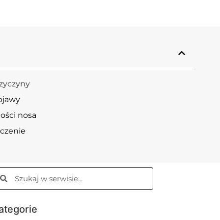
rzyczyny
bjawy
ości nosa
eczenie
ategorie