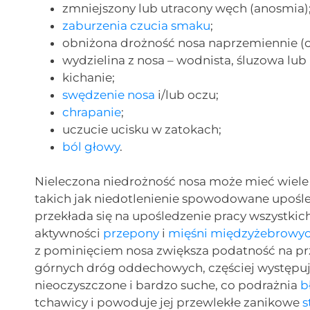
zmniejszony lub utracony węch (anosmia)
zaburzenia czucia smaku
;
obniżona drożność nosa naprzemiennie (cy
wydzielina z nosa – wodnista, śluzowa lub
kichanie;
swędzenie nosa
i/lub oczu;
chrapanie
;
uczucie ucisku w zatokach;
ból głowy
.
Nieleczona niedrożność nosa może mieć wiele
takich jak niedotlenienie spowodowane upośle
przekłada się na upośledzenie pracy wszystki
aktywności
przepony
i
mięśni międzyżebrowy
z pominięciem nosa zwiększa podatność na prze
górnych dróg oddechowych, częściej występu
nieoczyszczone i bardzo suche, co podrażnia
b
tchawicy i powoduje jej przewlekłe zanikowe
s