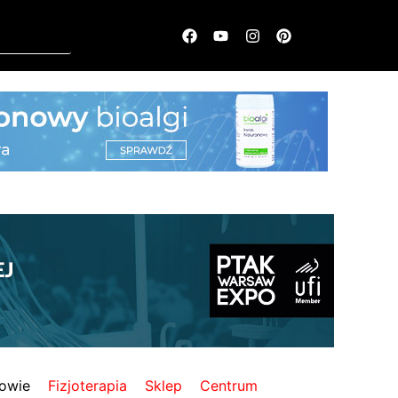
owie
Fizjoterapia
Sklep
Centrum