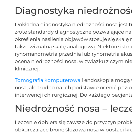
Diagnostyka niedrożnoś
Dokładna diagnostyka niedrożności nosa jest t
złote standardy diagnostyczne pozwalające na
określenia nasilenia objawów stosuje się skalę 
także wizualną skalę analogową. Niektóre istni
rynomanometria przednia lub rynometria akust
oceną niedrożności nosa, w związku z czym nie
klinicznej.
Tomografia komputerowa
i endoskopia mogą
nosa, ale trudno na ich podstawie ocenić pozi
interwencji chirurgicznej. Do każdego pacjent
Niedrożność nosa – lecz
Leczenie dobiera się zawsze do przyczyn prob
obkurczające błonę śluzową nosa w postaci kro