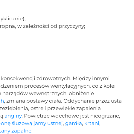
;
klicznie);
 ropna, w zależności od przyczyny;
 konsekwencji zdrowotnych. Między innymi
dzeniem procesów wentylacyjnych, co z kolei
ch narządów wewnętrznych, obniżenie
ch
, zmiana postawy ciała. Oddychanie przez usta
ziębienia, ostre i przewlekłe zapalenia
ją
anginy
. Powietrze wdechowe jest nieogrzane,
łonę śluzową jamy ustnej
,
gardła
,
krtani
,
tany zapalne
.