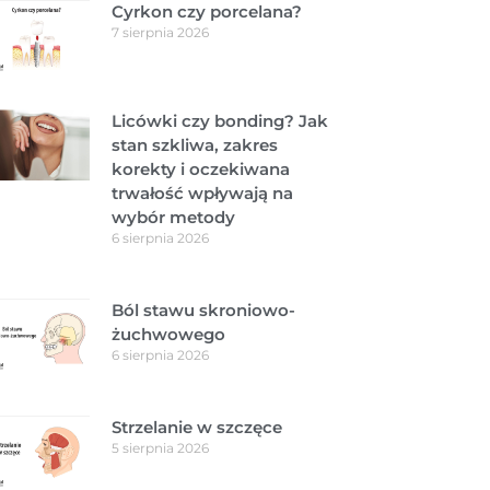
Cyrkon czy porcelana?
7 sierpnia 2026
Licówki czy bonding? Jak
stan szkliwa, zakres
korekty i oczekiwana
trwałość wpływają na
wybór metody
6 sierpnia 2026
Ból stawu skroniowo-
żuchwowego
6 sierpnia 2026
Strzelanie w szczęce
5 sierpnia 2026