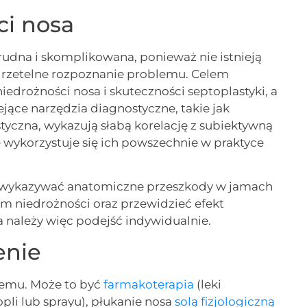
ci nosa
rudna i skomplikowana, ponieważ nie istnieją
 rzetelne rozpoznanie problemu. Celem
niedrożności nosa i skuteczności septoplastyki, a
ejące narzędzia diagnostyczne, takie jak
yczna, wykazują słabą korelację z subiektywną
 wykorzystuje się ich powszechnie w praktyce
 wykazywać anatomiczne przeszkody w jamach
om niedrożności oraz przewidzieć efekt
a należy więc podejść indywidualnie.
enie
lemu. Może to być
farmakoterapia
(leki
pli lub sprayu), płukanie nosa
solą fizjologiczną