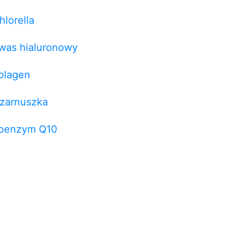
hlorella
was hialuronowy
olagen
zarnuszka
oenzym Q10