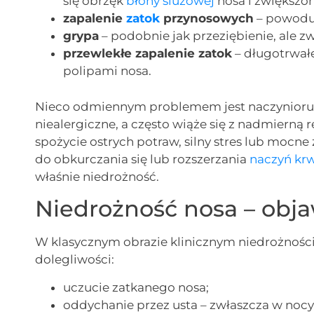
się obrzęk
błony śluzowej
nosa i zwiększon
zapalenie
zatok
przynosowych
– powod
grypa
– podobnie jak przeziębienie, ale z
przewlekłe zapalenie zatok
– długotrwałe
polipami nosa.
Nieco odmiennym problemem jest naczynioru
niealergiczne, a często wiąże się z nadmierną
spożycie ostrych potraw, silny stres lub mocne
do obkurczania się lub rozszerzania
naczyń kr
właśnie niedrożność.
Niedrożność nosa – obj
W klasycznym obrazie klinicznym niedrożnoś
dolegliwości:
uczucie zatkanego nosa;
oddychanie przez usta – zwłaszcza w nocy 