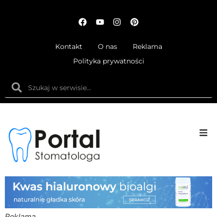
Kontakt
O nas
Reklama
Polityka prywatności
Anatom
Fizjolog
Ortodo
Reklama