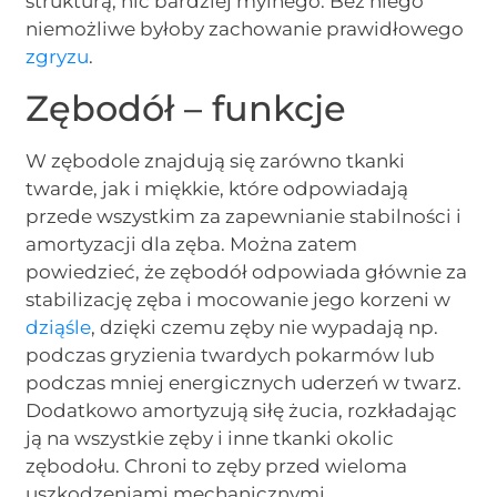
strukturą, nic bardziej mylnego. Bez niego
niemożliwe byłoby zachowanie prawidłowego
zgryzu
.
Zębodół – funkcje
W zębodole znajdują się zarówno tkanki
twarde, jak i miękkie, które odpowiadają
przede wszystkim za zapewnianie stabilności i
amortyzacji dla zęba. Można zatem
powiedzieć, że zębodół odpowiada głównie za
stabilizację zęba i mocowanie jego korzeni w
dziąśle
, dzięki czemu zęby nie wypadają np.
podczas gryzienia twardych pokarmów lub
podczas mniej energicznych uderzeń w twarz.
Dodatkowo amortyzują siłę żucia, rozkładając
ją na wszystkie zęby i inne tkanki okolic
zębodołu. Chroni to zęby przed wieloma
uszkodzeniami mechanicznymi.