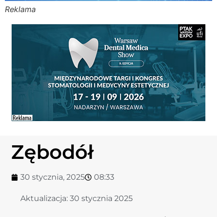
Reklama
Stomato
Stomato
Chorob
Zdrowi
Fizjoter
Zębodół
Sklep
30 stycznia, 2025
08:33
Centru
Aktualizacja:
30 stycznia 2025