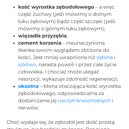
kość wyrostka zębodołowego
– a więc
część żuchwy (jeśli mówimy o dolnym
łuku zębowym) bądź część szczęki (jeśli
mówimy o górnym łuku zębowym);
więzadła przyzębia
;
cement korzenia
– nieunaczyniona
tkanka swoim wyglądem zbliżona do
kości. Jest mniej uwapniona niż
zębina
i
szkliwo
, narasta powoli i przez całe życie
człowieka. I chociaż może ulegać
resorpcji, wykazuje zdolność regeneracji;
okostna
– błona otaczająca kość wyrostka
zębodołowego, odpowiedzialna za
dostarczanie jej
naczyń krwionośnych
i
nerwów.
Choć wydaje się, że zębodół jest dość prostą