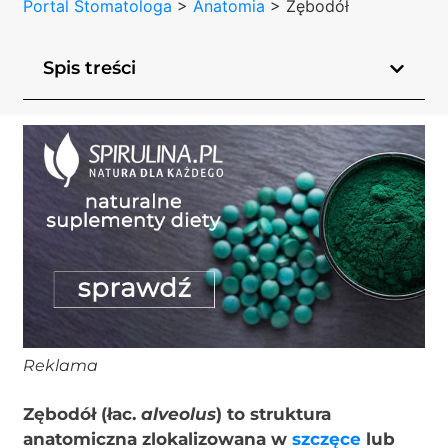
Portal Stomatologa
>
Anatomia
>
Zębodół
Spis treści
Reklama
Zębodół (łac.
alveolus
) to struktura
anatomiczna zlokalizowana w
szczęce
lub