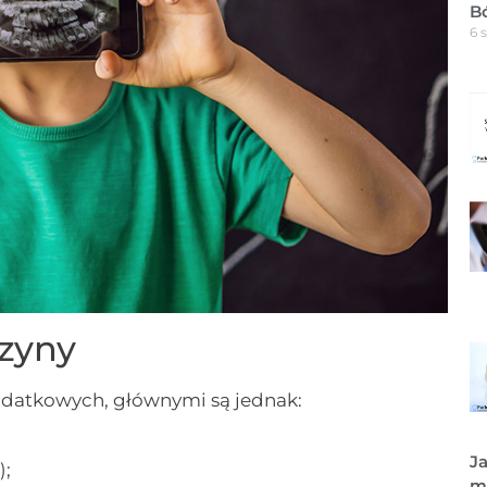
B
6 
zyny
dodatkowych, głównymi są jednak:
Ja
);
m