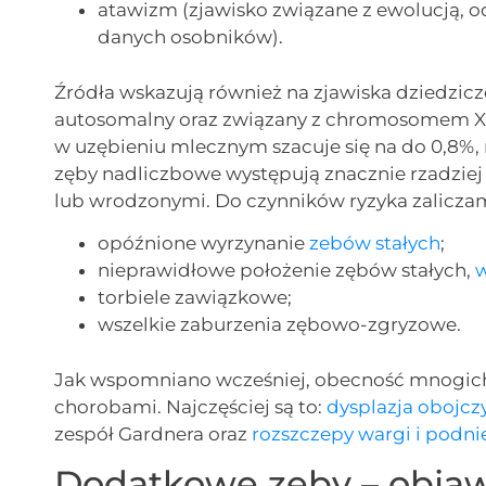
atawizm (zjawisko związane z ewolucją, o
danych osobników).
Źródła wskazują również na zjawiska dziedzi
autosomalny oraz związany z chromosomem X
w uzębieniu mlecznym szacuje się na do 0,8%,
zęby nadliczbowe występują znacznie rzadziej
lub wrodzonymi. Do czynników ryzyka zalicza
opóźnione wyrzynanie
zebów stałych
;
nieprawidłowe położenie zębów stałych,
torbiele zawiązkowe;
wszelkie zaburzenia zębowo-zgryzowe.
Jak wspomniano wcześniej, obecność mnogich
chorobami. Najczęściej są to:
dysplazja obojc
zespół Gardnera oraz
rozszczepy wargi i podni
Dodatkowe zęby – obja