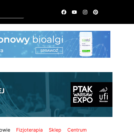
owie
Fizjoterapia
Sklep
Centrum