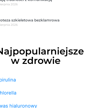
sierpnia 2026
roteza szkieletowa bezklamrowa
sierpnia 2026
Najpopularniejsze
w zdrowie
pirulina
hlorella
was hialuronowy