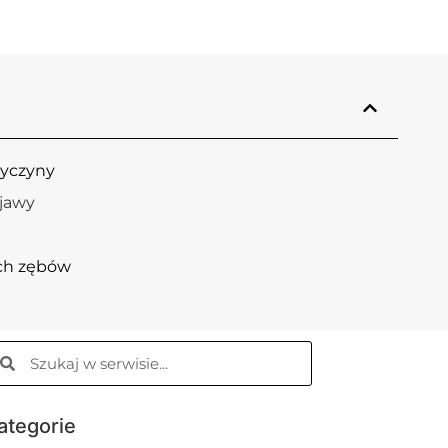
zyczyny
jawy
ch zębów
ategorie