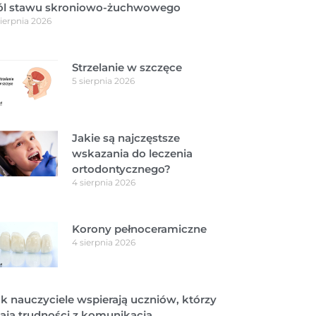
ól stawu skroniowo-żuchwowego
sierpnia 2026
Strzelanie w szczęce
5 sierpnia 2026
Jakie są najczęstsze
wskazania do leczenia
ortodontycznego?
4 sierpnia 2026
Korony pełnoceramiczne
4 sierpnia 2026
k nauczyciele wspierają uczniów, którzy
ają trudności z komunikacją