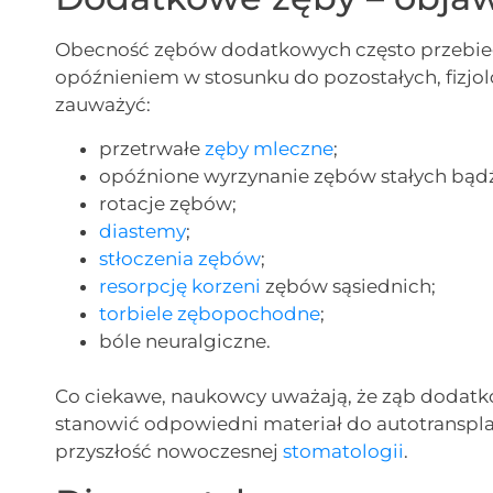
Obecność zębów dodatkowych często przebiega
opóźnieniem w stosunku do pozostałych, fizj
zauważyć:
przetrwałe
zęby mleczne
;
opóźnione wyrzynanie zębów stałych bąd
rotacje zębów;
diastemy
;
stłoczenia zębów
;
resorpcję korzeni
zębów sąsiednich;
torbiele zębopochodne
;
bóle neuralgiczne.
Co ciekawe, naukowcy uważają, że ząb dodat
stanowić odpowiedni materiał do autotranspl
przyszłość nowoczesnej
stomatologii
.