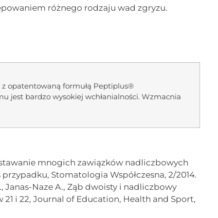
tępowaniem różnego rodzaju wad zgryzu.
kt z opatentowaną formułą Peptiplus®
mu jest bardzo wysokiej wchłanialności. Wzmacnia
powstawanie mnogich zawiązków nadliczbowych
 przypadku, Stomatologia Współczesna, 2/2014.
, Janas-Naze A., Ząb dwoisty i nadliczbowy
1 i 22, Journal of Education, Health and Sport,