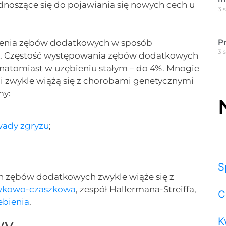
dnoszące się do pojawiania się nowych cech u
3 
P
czenia zębów dodatkowych w sposób
3 
. Częstość występowania zębów dodatkowych
 natomiast w uzębieniu stałym – do 4%. Mnogie
 i zwykle wiążą się z chorobami genetycznymi
my:
wady zgryzu
;
S
 zębów dodatkowych zwykle wiąże się z
zykowo-czaszkowa
, zespół Hallermana-Streiffa,
C
ebienia
.
wy
K