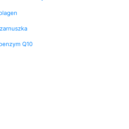
olagen
zarnuszka
oenzym Q10