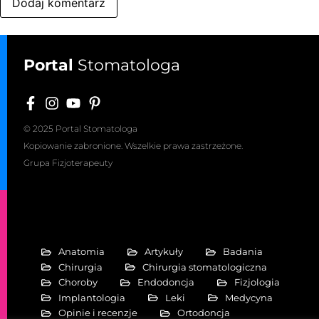
Portal
Stomatologa
© 2025 Portal Stomatologa
Kopiowanie zabronione. Wszelkie prawa zastrzeżone.
Grupa Fizjoterapeuty
Anatomia
Artykuły
Badania
Chirurgia
Chirurgia stomatologiczna
Choroby
Endodoncja
Fizjologia
Implantologia
Leki
Medycyna
Opinie i recenzje
Ortodoncja