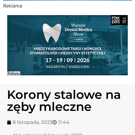
Reklama
Stomato
Stomato
Chorob
Zdrowi
Fizjoter
Korony stalowe na
Sklep
zęby mleczne
Centru
8 listopada, 2023
11:44