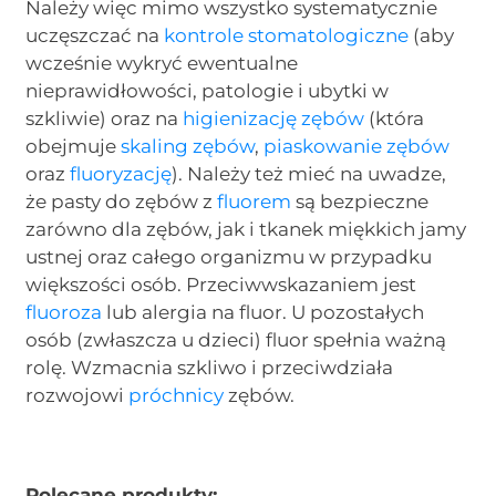
Należy więc mimo wszystko systematycznie
uczęszczać na
kontrole stomatologiczne
(aby
wcześnie wykryć ewentualne
nieprawidłowości, patologie i ubytki w
szkliwie) oraz na
higienizację zębów
(która
obejmuje
skaling zębów
,
piaskowanie zębów
oraz
fluoryzację
). Należy też mieć na uwadze,
że pasty do zębów z
fluorem
są bezpieczne
zarówno dla zębów, jak i tkanek miękkich jamy
ustnej oraz całego organizmu w przypadku
większości osób. Przeciwwskazaniem jest
fluoroza
lub alergia na fluor. U pozostałych
osób (zwłaszcza u dzieci) fluor spełnia ważną
rolę. Wzmacnia szkliwo i przeciwdziała
rozwojowi
próchnicy
zębów.
Polecane produkty: