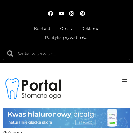
Kontakt
O nas
Reklama
Polityka prywatności
Anatom
Fizjolog
Ortodo
Reklama