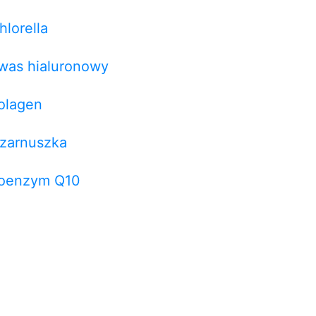
hlorella
was hialuronowy
olagen
zarnuszka
oenzym Q10