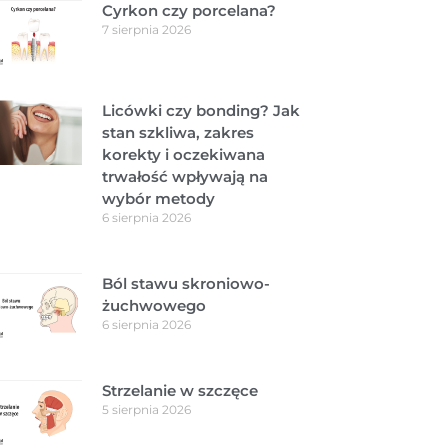
Cyrkon czy porcelana?
7 sierpnia 2026
Licówki czy bonding? Jak
stan szkliwa, zakres
korekty i oczekiwana
trwałość wpływają na
wybór metody
6 sierpnia 2026
Ból stawu skroniowo-
żuchwowego
6 sierpnia 2026
Strzelanie w szczęce
5 sierpnia 2026