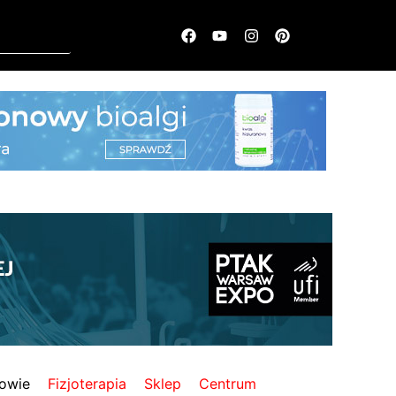
owie
Fizjoterapia
Sklep
Centrum