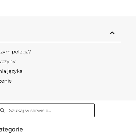
 czym polega?
zyczyny
ia języka
zenie
ategorie