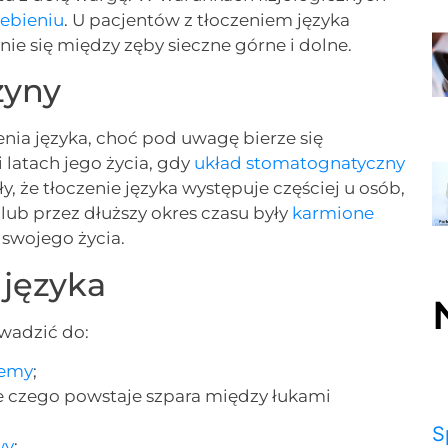
ebieniu
. U pacjentów z tłoczeniem języka
ie się między zęby sieczne górne i dolne.
zyny
nia języka, choć pod uwagę bierze się
latach jego życia, gdy
układ stomatognatyczny
, że tłoczenie języka występuje częściej u osób,
 lub przez dłuższy okres czasu były
karmione
t swojego życia.
 języka
wadzić do:
temy
;
ie czego powstaje szpara między łukami
S
wy
;