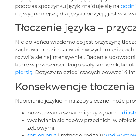
podczas spoczynku język znajduje się na
podni
najwygodniejszą dla języka pozycją jest wsuwan
Tłoczenie języka – przyc
Nie do końca wiadomo co jest przyczyną tłocze
zachowanie dziecka w pierwszych miesiącach i 
rozwija się najintensywniej. Badania udowodniły
które w przeszłości długo ssały smoczek, kciuk
piersią
. Dotyczy to dzieci ssących powyżej 4 la
Konsekwencje tłoczenia
Napieranie językiem na zęby sieczne może pro
powstawania szpar między zębami i
dias
wychylania się zębów przednich, w efekc
zębowymi;
seplenienia
i różnego rodzaju
wad wymo