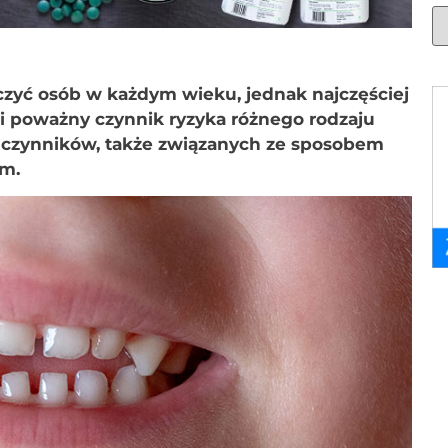
czyć osób w każdym wieku, jednak najczęściej
owi poważny czynnik ryzyka różnego rodzaju
g czynników, także związanych ze sposobem
ym.