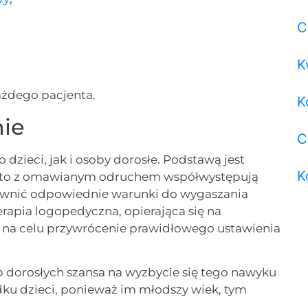
C
K
każdego pacjenta.
K
nie
C
dzieci, jak i osoby dorosłe. Podstawą jest
K
ęsto z omawianym odruchem współwystępują
pewnić odpowiednie warunki do wygaszania
terapia logopedyczna, opierająca się na
 na celu przywrócenie prawidłowego ustawienia
 dorosłych szansa na wyzbycie się tego nawyku
ku dzieci, ponieważ im młodszy wiek, tym