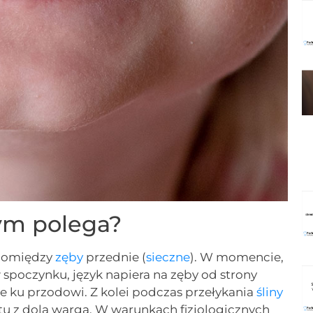
zym polega?
 pomiędzy
zęby
przednie (
sieczne
). W momencie,
w spoczynku, język napiera na zęby od strony
e ku przodowi. Z kolei podczas przełykania
śliny
u z dolą wargą. W warunkach fizjologicznych