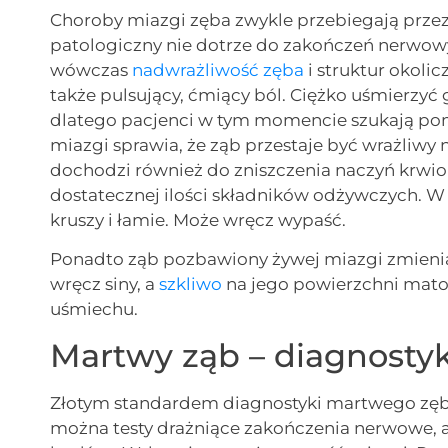
Choroby miazgi zęba zwykle przebiegają prze
patologiczny nie dotrze do zakończeń nerwowy
wówczas
nadwrażliwość zęba
i struktur okoli
także pulsujący, ćmiący ból. Ciężko uśmierz
dlatego pacjenci w tym momencie szukają p
miazgi sprawia, że ząb przestaje być wrażliwy
dochodzi również do zniszczenia naczyń krwio
dostatecznej ilości składników odżywczych. W k
kruszy i łamie. Może wręcz wypaść.
Ponadto ząb pozbawiony żywej miazgi zmienia s
wręcz siny, a
szkliwo
na jego powierzchni mato
uśmiechu.
Martwy ząb – diagnosty
Złotym standardem diagnostyki martwego zęb
można testy drażniące zakończenia nerwowe, a