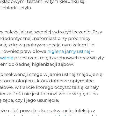
ykładowymi testami w tym kierunku są:
 chlorku etylu.
należy jak najszybciej wdrożyć leczenie. Przy
endodontyczne), natomiast przy próchnicy
chnię zdrową pokrywa specjalnym żelem lub
t również prawidłowa
higiena jamy ustnej
–
owanie
przestrzeni międzyzębowych oraz wizyty
lem dokładnej higienizacji zębów.
konsekwencji czego w jamie ustnej znajduje się
e stomatologiem, który dobierze optymalne
nałowe, w trakcie którego oczyszcza się kanały
ecza. Jeśli nie jest to możliwe ze względu na
zęba, czyli jego usunięcie.
że mieć poważne konsekwencje. Infekcja z