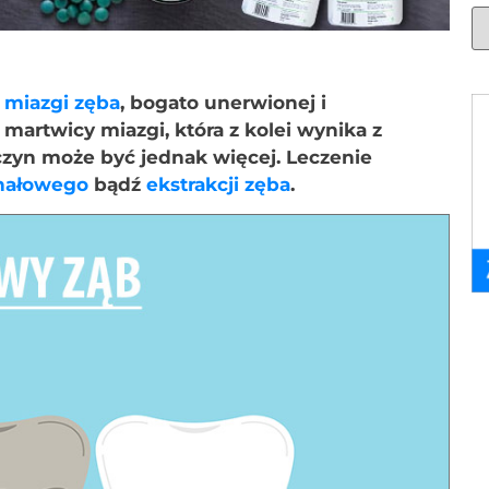
j
miazgi zęba
, bogato unerwionej i
martwicy miazgi, która z kolei wynika z
czyn może być jednak więcej. Leczenie
anałowego
bądź
ekstrakcji zęba
.