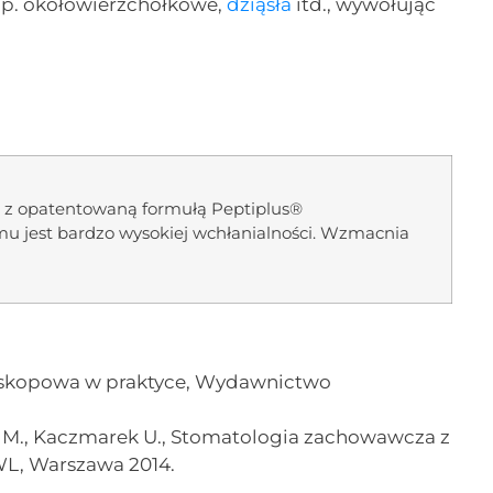
 np. okołowierzchołkowe,
dziąsła
itd., wywołując
.
kt z opatentowaną formułą Peptiplus®
mu jest bardzo wysokiej wchłanialności. Wzmacnia
roskopowa w praktyce, Wydawnictwo
ki M., Kaczmarek U., Stomatologia zachowawcza z
L, Warszawa 2014.