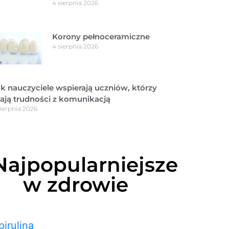
4 sierpnia 2026
Korony pełnoceramiczne
4 sierpnia 2026
k nauczyciele wspierają uczniów, którzy
ają trudności z komunikacją
sierpnia 2026
Najpopularniejsze
w zdrowie
pirulina