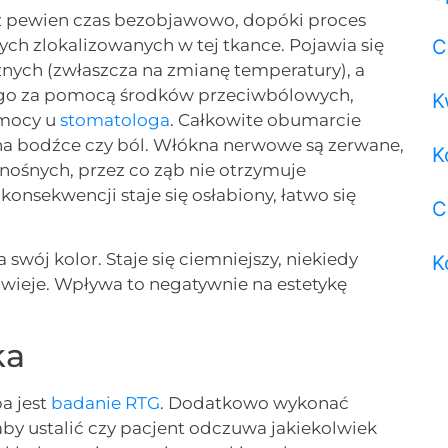
z pewien czas bezobjawowo, dopóki proces
ch zlokalizowanych w tej tkance. Pojawia się
C
cznych (zwłaszcza na zmianę temperatury), a
yć go za pomocą środków przeciwbólowych,
K
omocy u
stomatologa
. Całkowite obumarcie
 na bodźce czy ból. Włókna nerwowe są zerwane,
K
nośnych, przez co ząb nie otrzymuje
onsekwencji staje się osłabiony, łatwo się
C
wój kolor. Staje się ciemniejszy, niekiedy
K
wieje. Wpływa to negatywnie na estetykę
ka
a jest
badanie RTG
. Dodatkowo wykonać
by ustalić czy pacjent odczuwa jakiekolwiek