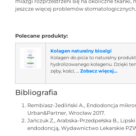
miazgi rozprzestrzeni się na okoliczne tkanki,
jeszcze więcej problemów stomatologicznych
Polecane produkty:
Kolagen naturalny bioalgi
Kolagen do picia to naturalny produ
hydrolizowanego kolagenu. Dzięki te
zęby, kości, ...
Zobacz więcej...
Bibliografia
Rembiasz-Jedliński A., Endodoncja mik
Urban&Partner, Wrocław 2017.
Jańczuk Z., Arabska-Przedpełska B., Lips
endodoncją, Wydawnictwo Lekarskie PZW