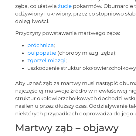
zęba, co ułatwia
żucie
pokarmów. Obumarcie tej
odżywiony i ukrwiony, przez co stopniowo słabn
dolegliwości.
Przyczyny powstawania martwego zęba:
próchnica
;
pulpopatie
(choroby miazgi zęba);
zgorzel miazgi
;
uszkodzenie struktur okołowierzchołkowy
Aby uznać ząb za martwy musi nastąpić obum
najczęściej ma swoje źródło w niewłaściwej hi
struktur okołowierzchołkowych dochodzi wskut
nasileniu przez dłuższy czas. Oddziaływanie t
niektórych przypadkach doprowadza do jego 
Martwy ząb – objawy