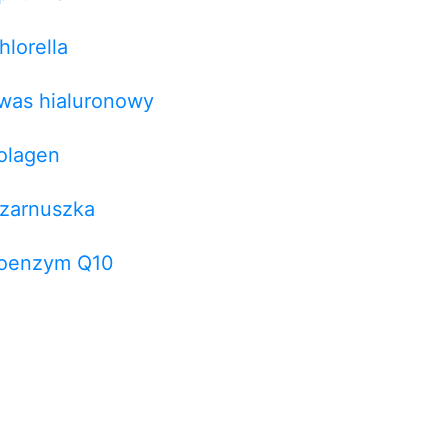
hlorella
was hialuronowy
olagen
zarnuszka
oenzym Q10