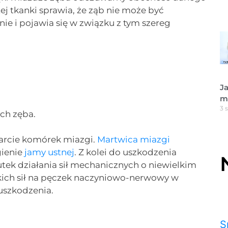
 tkanki sprawia, że ząb nie może być
ie i pojawia się w związku z tym szereg
Ja
m
3 
ch zęba.
arcie komórek miazgi.
Martwica miazgi
gienie
jamy ustnej
. Z kolei do uszkodzenia
ek działania sił mechanicznych o niewielkim
akich sił na pęczek naczyniowo-nerwowy w
uszkodzenia.
S