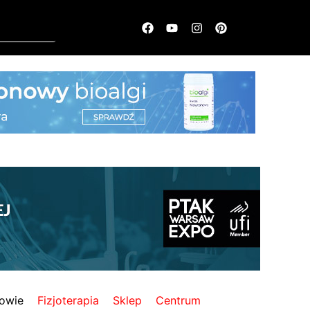
owie
Fizjoterapia
Sklep
Centrum