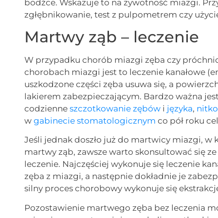
bodźce. Wskazuje to na żywotność miazgi. Prz
zgłębnikowanie, test z pulpometrem czy użycie
Martwy ząb – leczenie
W przypadku chorób miazgi zęba czy próchnicy 
chorobach miazgi jest to leczenie kanałowe (
uszkodzone części zęba usuwa się, a powierz
lakierem zabezpieczającym. Bardzo ważna jes
codzienne
szczotkowanie zębów
i
języka
,
nitk
w
gabinecie stomatologicznym
co pół roku ce
Jeśli jednak doszło już do martwicy miazgi, w 
martwy ząb, zawsze warto skonsultować się z
leczenie. Najczęściej wykonuje się leczenie ka
zęba z miazgi, a następnie dokładnie je zabezpi
silny proces chorobowy wykonuje się ekstrakcję 
Pozostawienie martwego zęba bez leczenia mo