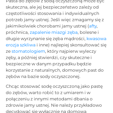
Pasta do zębów z sodą oczyszczoną może być
skuteczna, ale jej bezpieczeństwo zależy od
częstotliwości stosowania i indywidualnych
potrzeb jamy ustnej. Jeśli więc zmagamy się z
jakimikolwiek chorobami jamy ustnej (
afty
,
próchnica,
zapalenie miazgi zęba
, bolesne i
długie wyrzynanie się zęba mądrości,
kwasowa
erozja szkliwa
i inne) najlepiej skonsultować się
ze
stomatologiem
, który najpierw wyleczy
zęby, a później stwierdzi, czy skuteczne i
bezpieczne w danym przypadku będzie
korzystanie z naturalnych, domowych past do
zębów na bazie sody oczyszczonej.
Chcąc stosować sodę oczyszczoną jako pastę
do zębów, warto robić to z umiarem i w
połączeniu z innymi metodami dbania o
zdrowie jamy ustnej. Nie należy przykładowo
decydować się wyłącznie na domową