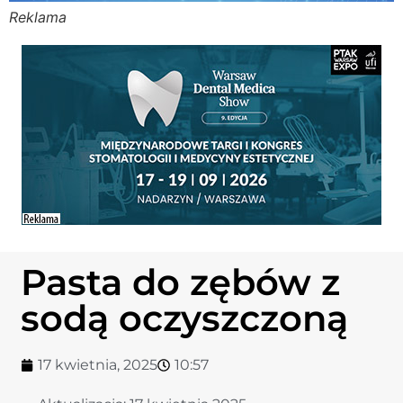
Reklama
Stomato
Stomato
Chorob
Zdrowi
Fizjoter
Pasta do zębów z
Sklep
sodą oczyszczoną
Centru
17 kwietnia, 2025
10:57