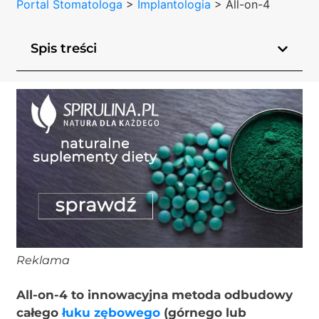
Portal Stomatologa
>
Implantologia
>
All-on-4
Spis treści
Reklama
All-on-4 to innowacyjna metoda odbudowy
całego
łuku zębowego
(górnego lub