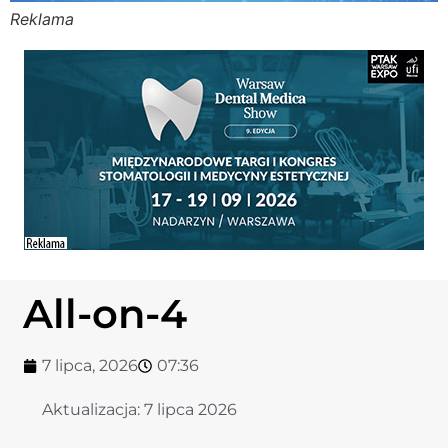
Reklama
Stomato
Stomato
Chorob
Zdrowi
Fizjoter
All-on-4
Sklep
7 lipca, 2026
07:36
Centru
Aktualizacja:
7 lipca 2026