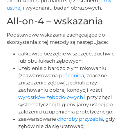
all-on-4 po zapoznaniu się ze stanem
jamy
ustnej
i wykonaniu badań obrazowych.
All-on-4 – wskazania
Podstawowe wskazania zachęcające do
skorzystania z tej metody są następujące:
całkowite bezzębie w szczęce, żuchwie
lub obu łukach zębowych;
uzębienie o bardzo złym rokowaniu
(zaawansowana
próchnica
, znaczne
zniszczenie zębów), jednak przy
zachowaniu dobrej kondycji kości
wyrostków zębodołowych
i przy chęci
systematycznej higieny jamy ustnej po
założeniu uzupełnienia protetycznego;
zaawansowane
choroby przyzębia
, gdy
zębów nie da się uratować;