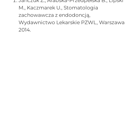
Jańczuk Z., Arabska-Przedpełska B., Lipski
M., Kaczmarek U., Stomatologia
zachowawcza z endodoncją,
Wydawnictwo Lekarskie PZWL, Warszawa
2014.