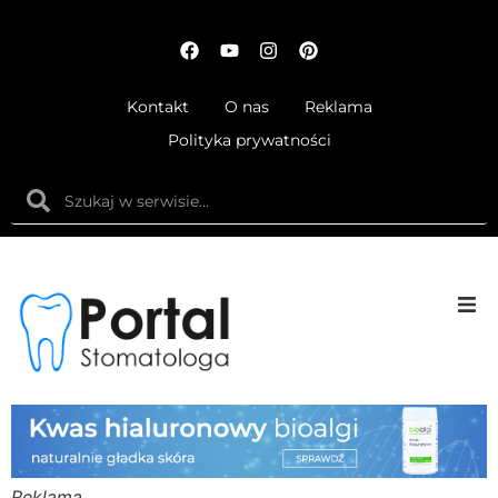
Kontakt
O nas
Reklama
Polityka prywatności
Anatom
Fizjolog
Ortodo
Reklama