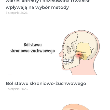
zakres korekty i oczekiwana trwałość
wpływają na wybór metody
6 sierpnia 2026
Ból stawu skroniowo-żuchwowego
6 sierpnia 2026