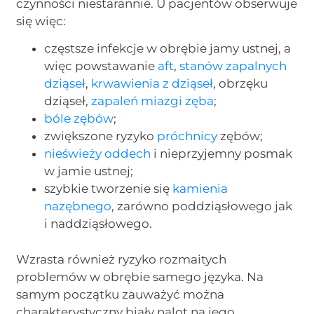
czynności niestarannie. U pacjentów obserwuje
się więc:
częstsze infekcje w obrębie jamy ustnej, a
więc powstawanie
aft
,
stanów zapalnych
dziąseł
,
krwawienia z dziąseł
, obrzęku
dziąseł,
zapaleń miazgi zęba
;
bóle zębów
;
zwiększone ryzyko
próchnicy
zębów;
nieświeży oddech
i nieprzyjemny posmak
w jamie ustnej;
szybkie tworzenie się
kamienia
nazębnego
, zarówno poddziąsłowego jak
i naddziąsłowego.
Wzrasta również ryzyko rozmaitych
problemów w obrębie samego języka. Na
samym początku zauważyć można
charakterystyczny biały nalot na jego