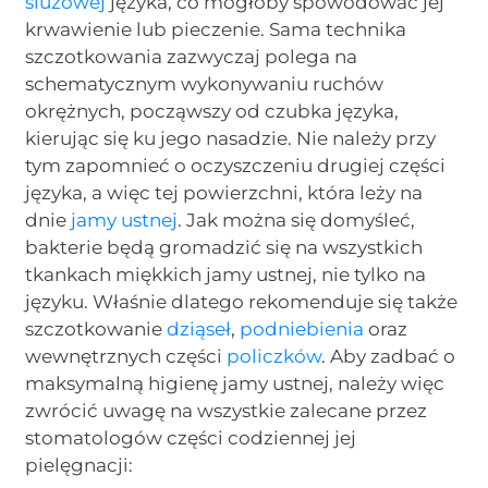
śluzowej
języka, co mogłoby spowodować jej
krwawienie lub pieczenie. Sama technika
szczotkowania zazwyczaj polega na
schematycznym wykonywaniu ruchów
okrężnych, począwszy od czubka języka,
kierując się ku jego nasadzie. Nie należy przy
tym zapomnieć o oczyszczeniu drugiej części
języka, a więc tej powierzchni, która leży na
dnie
jamy ustnej
. Jak można się domyśleć,
bakterie będą gromadzić się na wszystkich
tkankach miękkich jamy ustnej, nie tylko na
języku. Właśnie dlatego rekomenduje się także
szczotkowanie
dziąseł
,
podniebienia
oraz
wewnętrznych części
policzków
. Aby zadbać o
maksymalną higienę jamy ustnej, należy więc
zwrócić uwagę na wszystkie zalecane przez
stomatologów części codziennej jej
pielęgnacji: