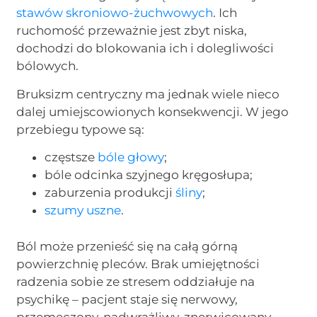
stawów skroniowo-żuchwowych
. Ich
ruchomość przeważnie jest zbyt niska,
dochodzi do blokowania ich i dolegliwości
bólowych.
Bruksizm centryczny ma jednak wiele nieco
dalej umiejscowionych konsekwencji. W jego
przebiegu typowe są:
częstsze
bóle głowy
;
bóle odcinka szyjnego kręgosłupa;
zaburzenia produkcji
śliny
;
szumy uszne
.
Ból może przenieść się na całą górną
powierzchnię pleców. Brak umiejętności
radzenia sobie ze stresem oddziałuje na
psychikę – pacjent staje się nerwowy,
przemęczony, nadwrażliwy, znerwicowany.