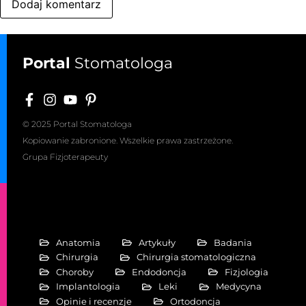
Portal
Stomatologa
© 2025 Portal Stomatologa
Kopiowanie zabronione. Wszelkie prawa zastrzeżone.
Grupa Fizjoterapeuty
Anatomia
Artykuły
Badania
Chirurgia
Chirurgia stomatologiczna
Choroby
Endodoncja
Fizjologia
Implantologia
Leki
Medycyna
Opinie i recenzje
Ortodoncja