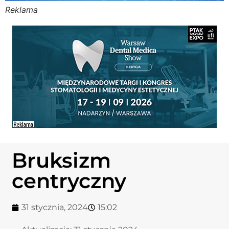
Reklama
Stomato
Stomato
Chorob
Zdrowi
Fizjoter
Bruksizm
Sklep
centryczny
Centru
31 stycznia, 2024
15:02