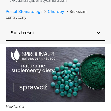
Aktualizacja:
31 stycznia 2024
Portal Stomatologa
>
Choroby
>
Bruksizm
centryczny
Spis treści
Reklama