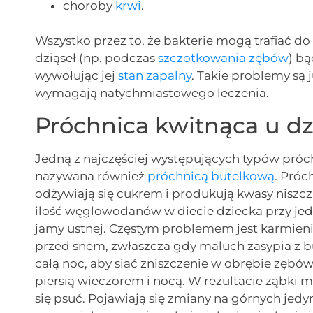
choroby
krwi
.
Wszystko przez to, że bakterie mogą trafiać d
dziąseł (np. podczas
szczotkowania zębów
) b
wywołując jej
stan zapalny
. Takie problemy są
wymagają natychmiastowego leczenia.
Próchnica kwitnąca u dz
Jedną z najczęściej występujących typów próch
nazywana również
próchnicą butelkową
. Próc
odżywiają się cukrem i produkują kwasy niszc
ilość węglowodanów w diecie dziecka przy je
jamy ustnej. Częstym problemem jest karmieni
przed snem, zwłaszcza gdy maluch zasypia z bu
całą noc, aby siać zniszczenie w obrębie zęb
piersią wieczorem i nocą. W rezultacie ząbki m
się psuć. Pojawiają się zmiany na górnych je