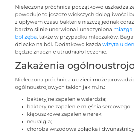
Nieleczona próchnica początkowo uszkadza zew
powoduje to jeszcze większych dolegliwości b
z upływem czasu bakterie niszczą jednak coraz 
bardzo silnie unerwiona i unaczyniona
miazga
ból zęba
, także w przypadku mleczaków. Baga
dziecko na ból. Dodatkowo każda
wizyta u den
będzie znacznie utrudniało leczenie.
Zakażenia ogólnoustroj
Nieleczona próchnica u dzieci może prowadzić
ogólnoustrojowych takich jak m.in.:
bakteryjne zapalenie wsierdzia;
bakteryjne zapalenie mięśnia sercowego;
kłębuszkowe zapalenie nerek;
neuralgia;
choroba wrzodowa żołądka i dwunastnicy