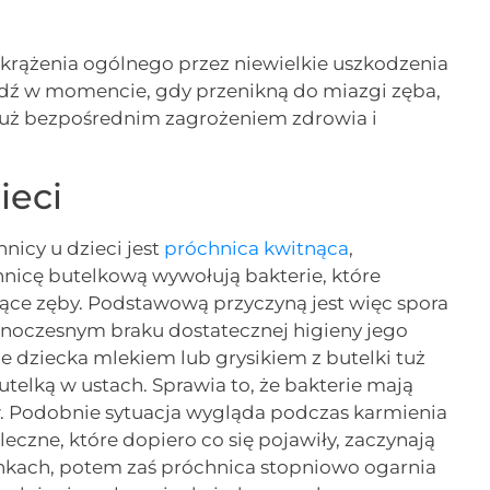
o krążenia ogólnego przez niewielkie uszkodzenia
ądź w momencie, gdy przenikną do miazgi zęba,
 już bezpośrednim zagrożeniem zdrowia i
ieci
nicy u dzieci jest
próchnica kwitnąca
,
hnicę butelkową wywołują bakterie, które
zące zęby. Podstawową przyczyną jest więc spora
dnoczesnym braku dostatecznej higieny jego
e dziecka mlekiem lub grysikiem z butelki tuż
telką w ustach. Sprawia to, że bakterie mają
ów. Podobnie sytuacja wygląda podczas karmienia
leczne, które dopiero co się pojawiły, zaczynają
dynkach, potem zaś próchnica stopniowo ogarnia