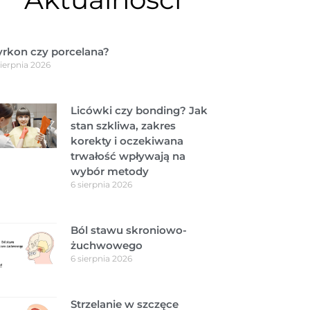
yrkon czy porcelana?
sierpnia 2026
Licówki czy bonding? Jak
stan szkliwa, zakres
korekty i oczekiwana
trwałość wpływają na
wybór metody
6 sierpnia 2026
Ból stawu skroniowo-
żuchwowego
6 sierpnia 2026
Strzelanie w szczęce