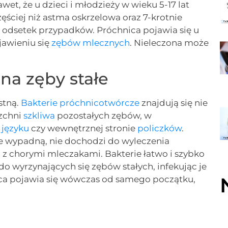
et, że u dzieci i młodzieży w wieku 5-17 lat
ęściej niż astma oskrzelowa oraz 7-krotnie
ki odsetek przypadków. Próchnica pojawia się u
jawieniu się
zębów mlecznych
. Nieleczona może
na zęby stałe
stną.
Bakterie próchnicotwórcze
znajdują się nie
rzchni
szkliwa
pozostałych zębów, w
,
języku
czy wewnętrznej stronie
policzków
.
e wypadną, nie dochodzi do wyleczenia
az z chorymi mleczakami. Bakterie łatwo i szybko
do wyrzynających się zębów stałych, infekując je
ica pojawia się wówczas od samego początku,