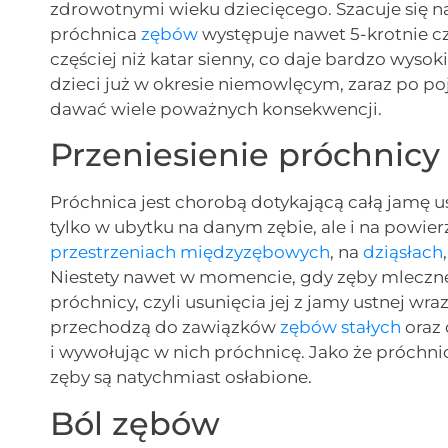
zdrowotnymi wieku dziecięcego. Szacuje się naw
próchnica
zębów
występuje nawet 5-krotnie cz
częściej niż katar sienny, co daje bardzo wyso
dzieci już w okresie niemowlęcym, zaraz po po
dawać wiele poważnych konsekwencji.
Przeniesienie próchnicy 
Próchnica jest chorobą dotykającą całą jamę u
tylko w ubytku na danym zębie, ale i na powie
przestrzeniach międzyzębowych
, na
dziąsłach
Niestety nawet w momencie, gdy zęby mleczn
próchnicy, czyli usunięcia jej z jamy ustnej wr
przechodzą do zawiązków
zębów stałych
oraz 
i wywołując w nich próchnicę. Jako że próchn
zęby są natychmiast osłabione.
Ból zębów