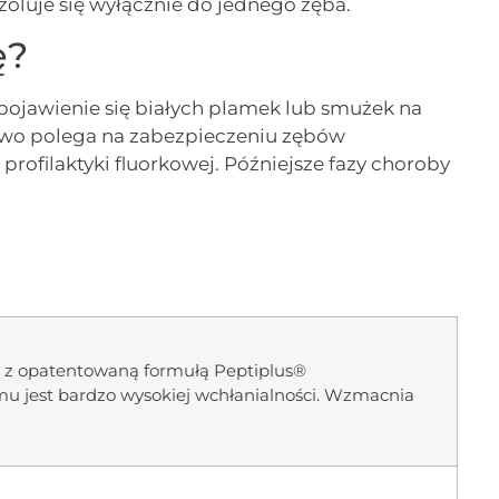
izoluje się wyłącznie do jednego zęba.
ę?
ojawienie się białych plamek lub smużek na
owo polega na zabezpieczeniu zębów
ofilaktyki fluorkowej. Późniejsze fazy choroby
kt z opatentowaną formułą Peptiplus®
mu jest bardzo wysokiej wchłanialności. Wzmacnia