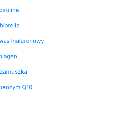
pirulina
hlorella
was hialuronowy
olagen
zarnuszka
oenzym Q10