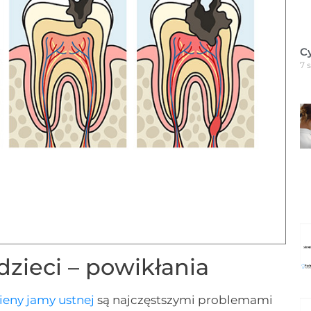
C
7 
dzieci – powikłania
ieny jamy ustnej
są najczęstszymi problemami