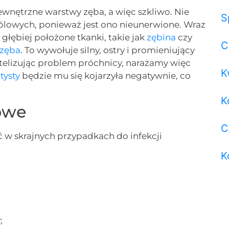
nętrzne warstwy zęba, a więc szkliwo. Nie
S
ólowych, ponieważ jest ono nieunerwione. Wraz
głębiej położone tkanki, takie jak
zębina
czy
C
 zęba
. To wywołuje silny, ostry i promieniujący
telizując problem próchnicy, narażamy więc
K
tysty
będzie mu się kojarzyła negatywnie, co
K
owe
C
 w skrajnych przypadkach do infekcji
K
;