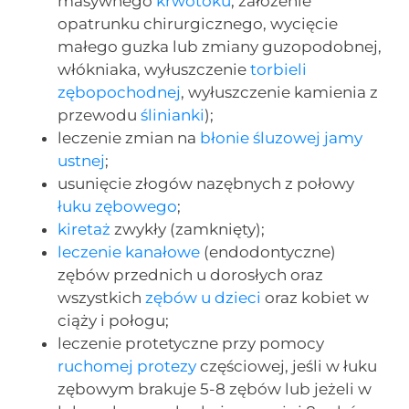
masywnego
krwotoku
, założenie
opatrunku chirurgicznego, wycięcie
małego guzka lub zmiany guzopodobnej,
włókniaka, wyłuszczenie
torbieli
zębopochodnej
, wyłuszczenie kamienia z
przewodu
ślinianki
);
leczenie zmian na
błonie śluzowej jamy
ustnej
;
usunięcie złogów nazębnych z połowy
łuku zębowego
;
kiretaż
zwykły (zamknięty);
leczenie kanałowe
(endodontyczne)
zębów przednich u dorosłych oraz
wszystkich
zębów u dzieci
oraz kobiet w
ciąży i połogu;
leczenie protetyczne przy pomocy
ruchomej protezy
częściowej, jeśli w łuku
zębowym brakuje 5-8 zębów lub jeżeli w