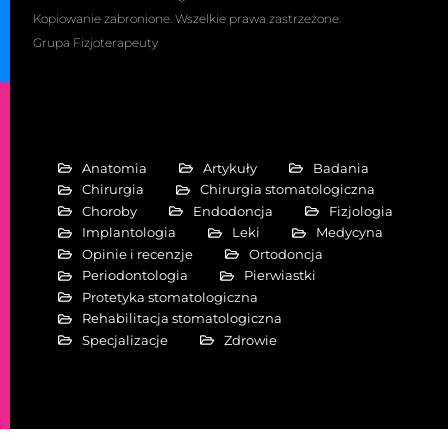
Kopiowanie zabronione. Wszelkie prawa zastrzeżone.
Grupa Fizjoterapeuty
Anatomia
Artykuły
Badania
Chirurgia
Chirurgia stomatologiczna
Choroby
Endodoncja
Fizjologia
Implantologia
Leki
Medycyna
Opinie i recenzje
Ortodoncja
Periodontologia
Pierwiastki
Protetyka stomatologiczna
Rehabilitacja stomatologiczna
Specjalizacje
Zdrowie