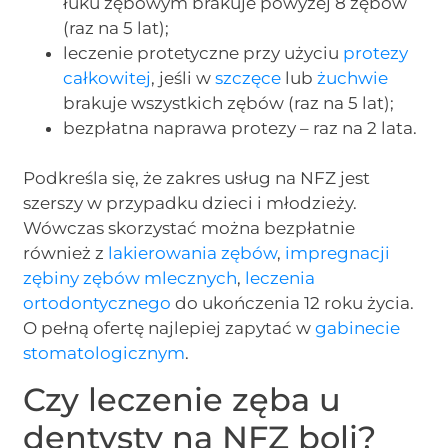
łuku zębowym brakuje powyżej 8 zębów
(raz na 5 lat);
leczenie protetyczne przy użyciu
protezy
całkowitej
, jeśli w
szczęce
lub
żuchwie
brakuje wszystkich zębów (raz na 5 lat);
bezpłatna naprawa protezy – raz na 2 lata.
Podkreśla się, że zakres usług na NFZ jest
szerszy w przypadku dzieci i młodzieży.
Wówczas skorzystać można bezpłatnie
również z
lakierowania zębów
,
impregnacji
zębiny
zębów mlecznych
,
leczenia
ortodontycznego
do ukończenia 12 roku życia.
O pełną ofertę najlepiej zapytać w
gabinecie
stomatologicznym
.
Czy leczenie zęba u
dentysty na NFZ boli?