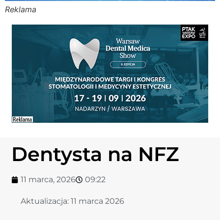
Reklama
Stomato
Stomato
Chorob
Zdrowi
Fizjoter
Dentysta na NFZ
Sklep
11 marca, 2026
09:22
Centru
Aktualizacja:
11 marca 2026