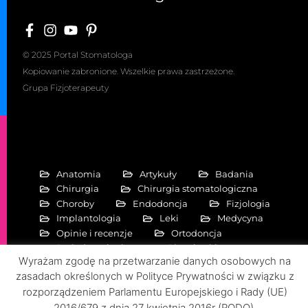
© 2025 Portal Stomatologa
Kopiowanie zabronione. Wszelkie prawa zastrzeżone.
Grupa Fizjoterapeuty
Anatomia
Artykuły
Badania
Chirurgia
Chirurgia stomatologiczna
Choroby
Endodoncja
Fizjologia
Implantologia
Leki
Medycyna
Opinie i recenzje
Ortodoncja
Periodontologia
Pierwiastki
Wyrażam zgodę na przetwarzanie danych osobowych na
Protetyka stomatologiczna
zasadach określonych w Polityce Prywatności w związku z
Rehabilitacja stomatologiczna
rozporządzeniem Parlamentu Europejskiego i Rady (UE)
Specjalizacje
Zdrowie
2016/679 z dnia 27 kwietnia 2016r (RODO).