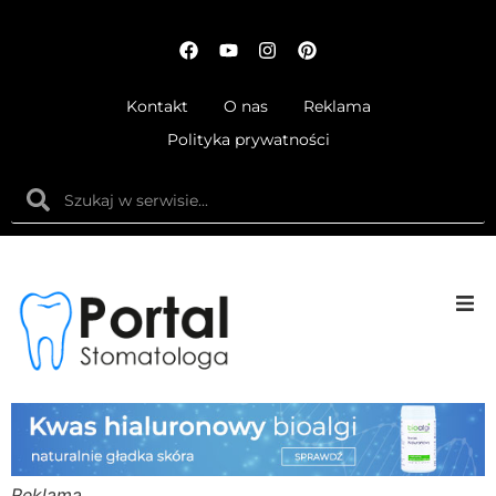
Kontakt
O nas
Reklama
Polityka prywatności
Anatom
Fizjolog
Ortodo
Reklama