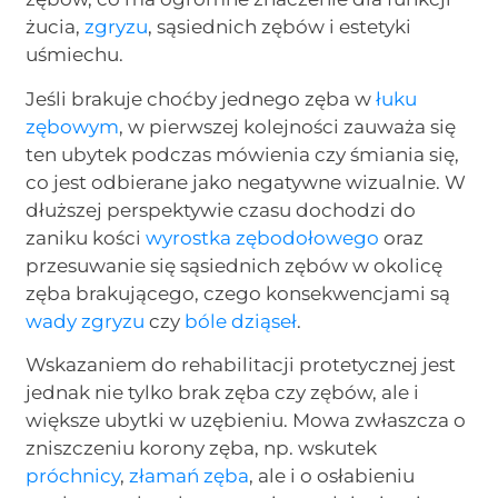
żucia,
zgryzu
, sąsiednich zębów i estetyki
uśmiechu.
Jeśli brakuje choćby jednego zęba w
łuku
zębowym
, w pierwszej kolejności zauważa się
ten ubytek podczas mówienia czy śmiania się,
co jest odbierane jako negatywne wizualnie. W
dłuższej perspektywie czasu dochodzi do
zaniku kości
wyrostka zębodołowego
oraz
przesuwanie się sąsiednich zębów w okolicę
zęba brakującego, czego konsekwencjami są
wady zgryzu
czy
bóle
dziąseł
.
Wskazaniem do rehabilitacji protetycznej jest
jednak nie tylko brak zęba czy zębów, ale i
większe ubytki w uzębieniu. Mowa zwłaszcza o
zniszczeniu korony zęba, np. wskutek
próchnicy
,
złamań zęba
, ale i o osłabieniu