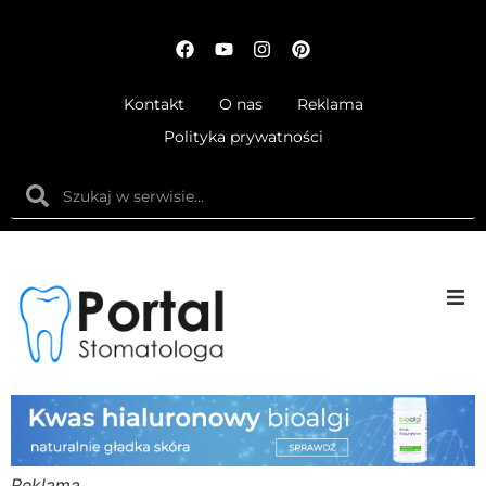
Kontakt
O nas
Reklama
Polityka prywatności
Anatom
Fizjolog
Ortodo
Reklama