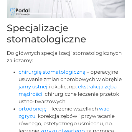
Specjalizacje
stomatologiczne
Do głównych specjalizacji stomatologicznych
zaliczamy:
chirurgię stomatologiczną
– operacyjne
usuwanie zmian chorobowych w obrębie
jamy ustnej
i okolic, np.
ekstrakcja
zęba
mądrości
, chirurgiczne leczenie przetok
ustno-twarzowych;
ortodoncję
– leczenie wszelkich
wad
zgryzu
, korekcja zębów i przywracanie
równego, estetycznego uśmiechu, np.
leczenie
zgryzu otwartego
za pomocą