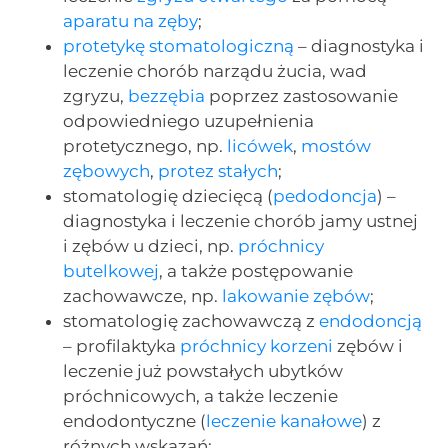
aparatu na zęby
;
protetykę stomatologiczną
– diagnostyka i
leczenie chorób narządu żucia, wad
zgryzu,
bezzębia
poprzez zastosowanie
odpowiedniego uzupełnienia
protetycznego, np.
licówek
,
mostów
zębowych
,
protez stałych
;
stomatologię dziecięcą (
pedodoncja
) –
diagnostyka i leczenie chorób jamy ustnej
i zębów u dzieci, np.
próchnicy
butelkowej
, a także postępowanie
zachowawcze, np.
lakowanie zębów
;
stomatologię zachowawczą z
endodoncją
– profilaktyka
próchnicy korzeni
zębów i
leczenie już powstałych ubytków
próchnicowych, a także leczenie
endodontyczne (
leczenie kanałowe
) z
różnych wskazań;